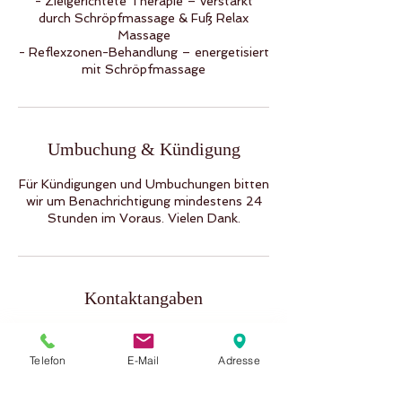
- Zielgerichtete Therapie – verstärkt
durch Schröpfmassage & Fuß Relax
Massage
- Reflexzonen-Behandlung – energetisiert
mit Schröpfmassage
Umbuchung & Kündigung
Für Kündigungen und Umbuchungen bitten
wir um Benachrichtigung mindestens 24
Stunden im Voraus. Vielen Dank.
Kontaktangaben
Bieberer Str. 139, 63071 Offenbach am
Main, Deutschland
Telefon
E-Mail
Adresse
06987201935
amazingthai141@gmail.com