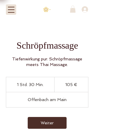
-
Schröpfmassage
Tiefenwirkung pur: Schröpfmassage
meets Thai Massage.
105
Euro
1 Std. 30 Min.
1
105 €
S
t
Offenbach am Main
d
3
0
M
Weiter
i
n