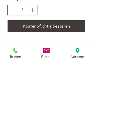
Kostenpflichtig bestellen
<meta name="facebook-domain-
verification"
Telefon
E-Mail
Adresse
content="0ogot1bsn4vhqynysnc4tx0k381
p2e" />
Zurück nach oben
Folgen Sie uns auf sozialen
Netzwerken!