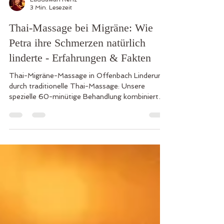
Laddawan Renz
3 Min. Lesezeit
Thai-Massage bei Migräne: Wie
Petra ihre Schmerzen natürlich
linderte - Erfahrungen & Fakten
Thai-Migräne-Massage in Offenbach Linderung
durch traditionelle Thai-Massage: Unsere
spezielle 60-minütige Behandlung kombiniert
Nacken-Triggerpunkt-Therapie,
Fußreflexzonen-Massage und Akupressur.
Wissenschaftlich fundiert gegen stressbedingte
Migräne. - Lösen von Verspannungen -
Aktivierung der Energielinien - Stressreduktion &
Prävention Inklusive: Ätherische Öle, Selbsthilfe-
Tipps und persönliche Beratung. Natürliche
Alternative zu Medikamenten!