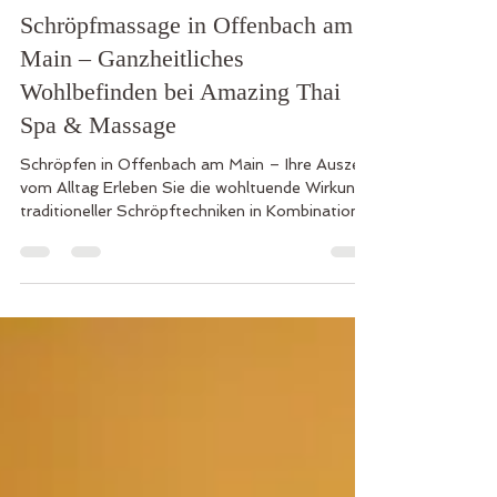
Laddawan Renz
4 Min. Lesezeit
Schröpfmassage in Offenbach am
Main – Ganzheitliches
Wohlbefinden bei Amazing Thai
Spa & Massage
Schröpfen in Offenbach am Main – Ihre Auszeit
vom Alltag Erleben Sie die wohltuende Wirkung
traditioneller Schröpftechniken in Kombination
mit Thai-Massage – jetzt neu bei Amazing Thai
Spa & Massage. Die Behandlung fördert die
Durchblutung, löst Verspannungen und
unterstützt ganzheitliches Wohlbefinden.
Buchbar für 60, 90 oder 120 Minuten. Ob zur
Prävention oder als gezielte Therapie –
Schröpfen bietet natürliche Erleichterung bei
Rückenbeschwerden, Stress und Energiemangel.