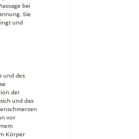
Massage bei 
annung. Sie 
ringt und 
e und des 
se 
ion der 
sich und das 
ckenschmerzen 
n vor 
rmem 
em Körper 