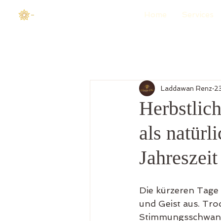
-
Home
Services
Laddawan Renz
2
Herbstlic
als natürl
Jahreszeit
Die kürzeren Tage
und Geist aus. Tr
Stimmungsschwankun