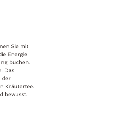
nen Sie mit 
ie Energie 
ung buchen. 
. Das 
 der 
 Kräutertee. 
nd bewusst.