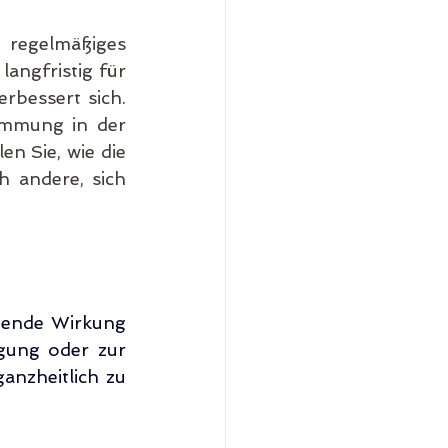
regelmäßiges 
ngfristig für 
bessert sich. 
mmung in der 
n Sie, wie die 
 andere, sich 
uende Wirkung 
ung oder zur 
nzheitlich zu 