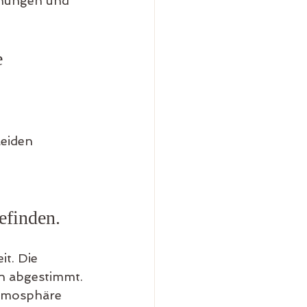
nnungen und 
 
leiden
efinden.
t. Die 
n abgestimmt. 
Atmosphäre 