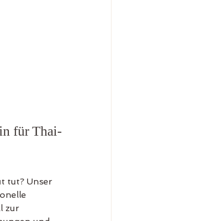
n für Thai-
t tut? Unser 
onelle 
 zur 