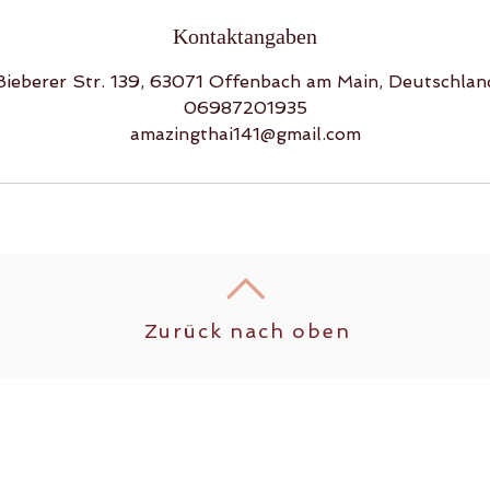
Kontaktangaben
Bieberer Str. 139, 63071 Offenbach am Main, Deutschlan
06987201935
amazingthai141@gmail.com
Zurück nach oben
Folgen Sie uns auf sozialen Netzwerken!