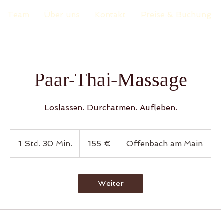
Team
Über uns
Kontakt
Preise & Buchung
Paar-Thai-Massage
Loslassen. Durchatmen. Aufleben.
155
Euro
1 Std. 30 Min.
1
155 €
Offenbach am Main
S
t
d
Weiter
3
0
M