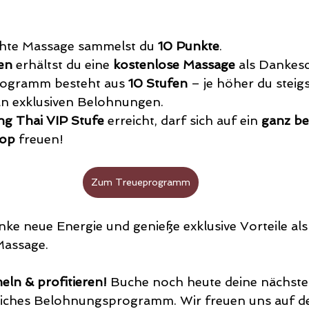
chte Massage sammelst du 
10 Punkte
.
en
 erhältst du eine 
kostenlose Massage
 als Dankes
ogramm besteht aus 
10 Stufen
 – je höher du steigs
an exklusiven Belohnungen.
g Thai VIP Stufe
 erreicht, darf sich auf ein 
ganz be
top
 freuen!
Zum Treueprogramm
nke neue Energie und genieße exklusive Vorteile als
Massage.
ln & profitieren!
 Buche noch heute deine nächst
nliches Belohnungsprogramm. Wir freuen uns auf d