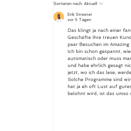
Mehr Energie durch Thai-
Sortieren nach:
Aktuell
Massage: Aktivierung des
Energieflusses entlang der Sen-
Erik Streeter
Linien
vor 5 Tagen
Das klingt ja nach einer fa
Geschäfte ihre treuen Kund
paar Besuchen im Amazing 
Ich bin schon gespannt, wi
automatisch oder muss man
und habe ehrlich gesagt nic
jetzt, wo ich das lese, wer
Solche Programme sind wirk
hat ja eh oft Lust auf gut
belohnt wird, ist das umso 