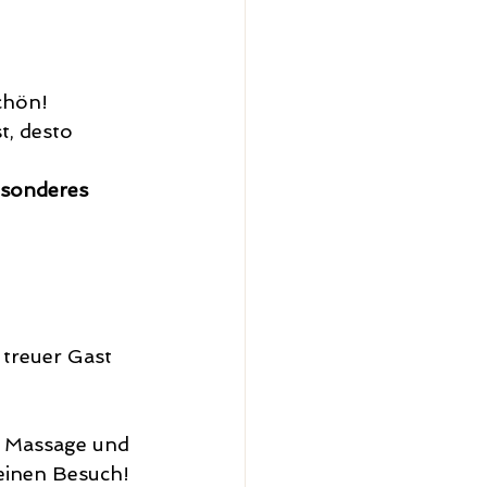
chön!
t, desto 
sonderes 
 treuer Gast 
e Massage und 
einen Besuch!