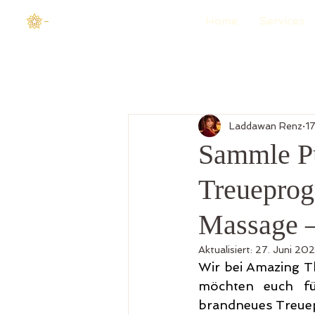
-
Home
Services
Laddawan Renz
1
Sammle P
Treueprog
Massage –
Aktualisiert:
27. Juni 20
Wir bei Amazing T
möchten euch fü
brandneues Treue