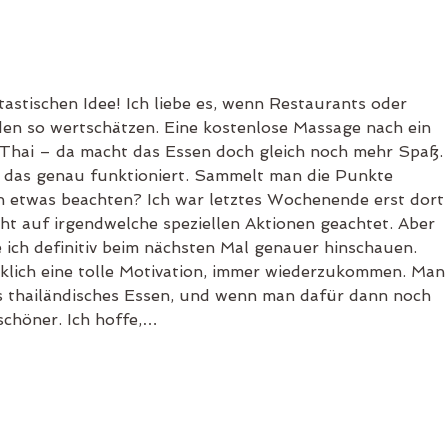
Schröpfmassage in Offenbach
Thai
am Main – Ganzheitliches
Petra
Wohlbefinden bei Amazing Thai
linde
Spa & Massage
ntastischen Idee! Ich liebe es, wenn Restaurants oder 
en so wertschätzen. Eine kostenlose Massage nach ein 
Thai – da macht das Essen doch gleich noch mehr Spaß. 
e das genau funktioniert. Sammelt man die Punkte 
 etwas beachten? Ich war letztes Wochenende erst dort
ht auf irgendwelche speziellen Aktionen geachtet. Aber 
de ich definitiv beim nächsten Mal genauer hinschauen. 
lich eine tolle Motivation, immer wiederzukommen. Man
es thailändisches Essen, und wenn man dafür dann noch 
schöner. Ich hoffe,…