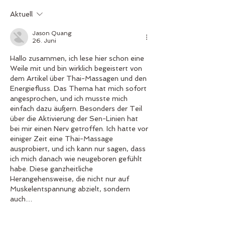
natürlich linderte -
erhalte eine koste
Aktuell
Erfahrungen & Fakten
Massage – jetzt e
Jason Quang
26. Juni
Hallo zusammen, ich lese hier schon eine 
Weile mit und bin wirklich begeistert von 
dem Artikel über Thai-Massagen und den 
Energiefluss. Das Thema hat mich sofort 
angesprochen, und ich musste mich 
einfach dazu äußern. Besonders der Teil 
über die Aktivierung der Sen-Linien hat 
bei mir einen Nerv getroffen. Ich hatte vor 
einiger Zeit eine Thai-Massage 
ausprobiert, und ich kann nur sagen, dass 
ich mich danach wie neugeboren gefühlt 
habe. Diese ganzheitliche 
Herangehensweise, die nicht nur auf 
Muskelentspannung abzielt, sondern 
auch…