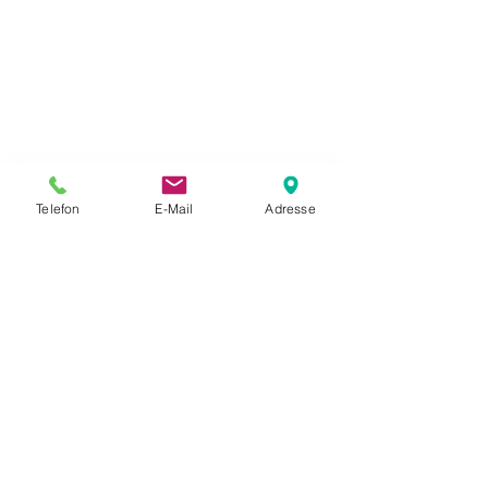
Telefon
E-Mail
Adresse
Mehr anzeigen
Gefällt mir
Antworten
Michael Smith
19. Juni
Dieser Beitrag hat mich wirklich an meine 